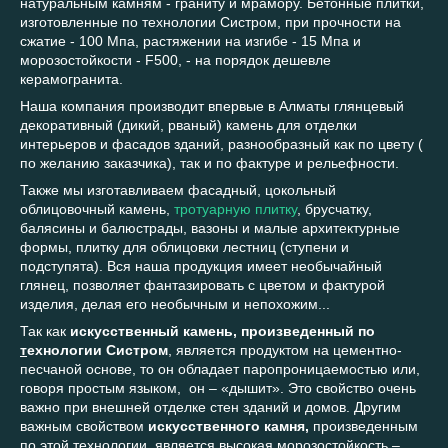
натуральным камням - граниту и мрамору. Бетонные плитки,
изготовленные по технологии Систром, при прочности на
сжатие - 100 Мпа, растяжении на изгибе - 15 Мпа и
морозостойкости - F500, - на порядок дешевле
керамогранита.
Наша компания производит впервые в Алматы глянцевый
декоративный (дикий, рваный) камень для отделки
интерьеров и фасадов зданий, разнообразный как по цвету (
по желанию заказчика), так и по фактуре и рельефности.
Также мы изготавливаем фасадный, цокольный
облицовочный камень,
тротуарную плитку
, брусчатку,
балясины и балюстрады, вазоны и малые архитектурные
формы, плитку для облицовки лестниц (ступени и
подступята). Вся наша продукция имеет необычайный
глянец, позволяет фантазировать с цветом и фактурой
изделия, делая его необычным и непохожим...
Так как
искусственный камень, произведенный по
т
ехнологии Систром
, является продуктом на цементно-
песчаной основе, то он обладает паропроницаемостью или,
говоря простым языком, он – «дышит». Это свойство очень
важно при внешней отделке стен зданий и домов. Другим
важным свойством
искусственного камня,
произведенным
по этой технологии, является высокая морозостойкость –