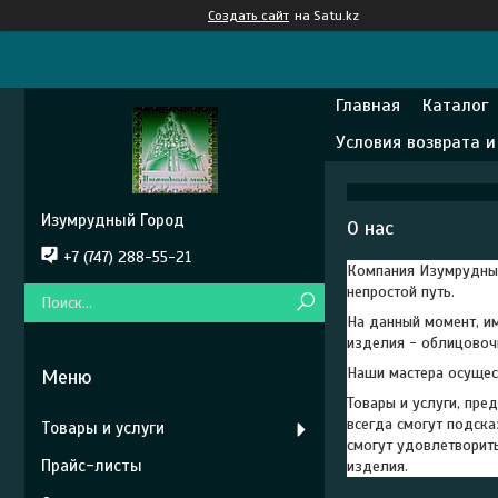
Создать сайт
на Satu.kz
Главная
Каталог
Условия возврата 
Изумрудный Город
О нас
+7 (747) 288-55-21
Компания Изумрудный 
непростой путь.
На данный момент, им
изделия - облицовочн
Наши мастера осущест
Товары и услуги, пр
всегда смогут подска
Товары и услуги
смогут удовлетворит
Прайс-листы
изделия.