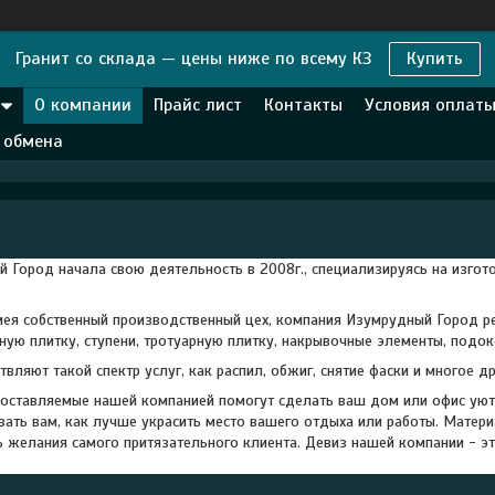
Гранит со склада — цены ниже по всему КЗ
Купить
О компании
Прайс лист
Контакты
Условия оплаты
и обмена
Город начала свою деятельность в 2008г., специализируясь на изгото
ея собственный производственный цех, компания Изумрудный Город реа
ую плитку, ступени, тротуарную плитку, накрывочные элементы, подоко
вляют такой спектр услуг, как распил, обжиг, снятие фаски и многое др
едоставляемые нашей компанией помогут сделать ваш дом или офис ую
зать вам, как лучше украсить место вашего отдыха или работы. Матер
ь желания самого притязательного клиента. Девиз нашей компании - э