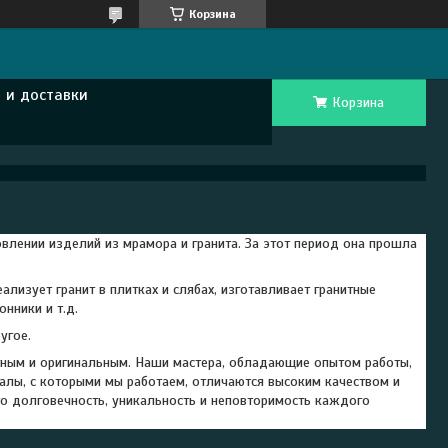
Корзина
 и доставки
Корзина
влении изделий из мрамора и гранита. За этот период она прошла
лизует гранит в плитках и слябах, изготавливает гранитные
нники и т.д.
угое.
тным и оригинальным. Наши мастера, обладающие опытом работы,
иалы, с которыми мы работаем, отличаются высоким качеством и
то долговечность, уникальность и неповторимость каждого