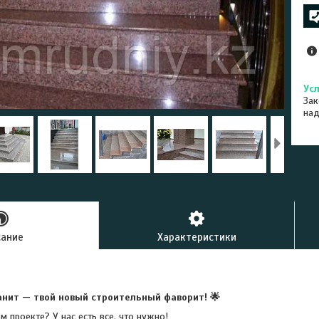
Зак
на
сание
Характеристики
анит — твой новый строительный фаворит! 🌟
 проекте? У нас есть все, что нужно!