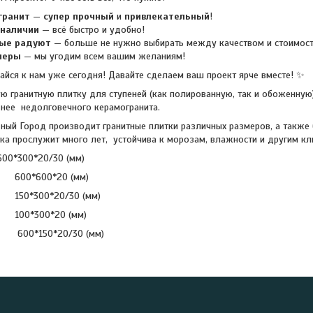
гранит
—
супер прочный
и
привлекательный
!
 наличии
— всё быстро и удобно!
рые радуют
— больше не нужно выбирать между качеством и стоимос
меры
— мы угодим всем вашим желаниям!
айся к нам уже сегодня! Давайте сделаем ваш проект ярче вместе! ✨
ю гранитную плитку для ступеней (как полированную, так и обоженную
днее недолговечного керамогранита.
ый Город производит гранитные плитки различных размеров, а также б
итка прослужит много лет, устойчива к морозам, влажности и другим к
600*300*20/30 (мм)
*20 (мм)
20/30 (мм)
*20 (мм)
*20/30 (мм)