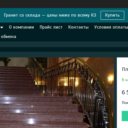
Гранит со склада — цены ниже по всему КЗ
Купить
О компании
Прайс лист
Контакты
Условия оплаты
и обмена
Пл
В н
6 
Пок