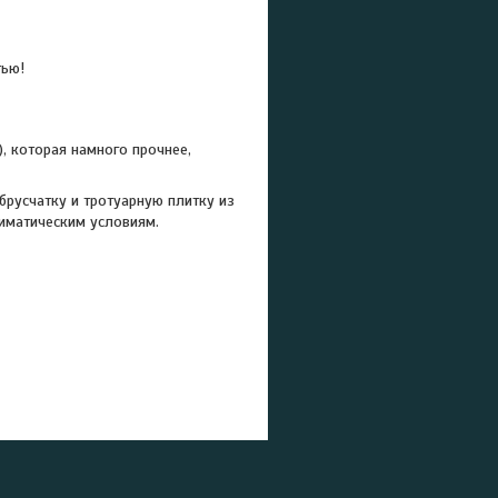
тью!
), которая намного прочнее,
русчатку и тротуарную плитку из
лиматическим условиям.