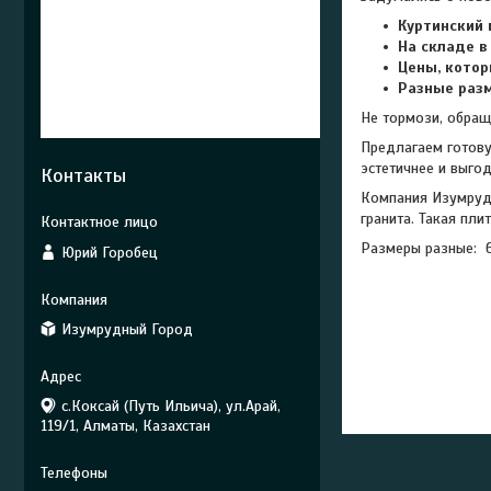
Куртинский 
На складе в
Цены, кото
Разные раз
Не тормози, обращ
Предлагаем готову
эстетичнее и выго
Контакты
Компания Изумрудн
гранита. Такая пл
Размеры разные: 
Юрий Горобец
600*600
150*300*
Изумрудный Город
100*300
600*150
с.Коксай (Путь Ильича), ул.Арай,
119/1, Алматы, Казахстан