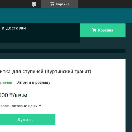
Корзина
 и доставки
Корзина
итка для ступеней (Куртинский гранит)
аличии
Оптом и в розницу
500 ₸/кв.м
азать оптовые цены
Купить