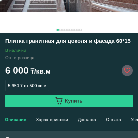
Плитка гранитная для цоколя и фасада 60*15
В наличии
Опт и розница
6 000
₸/кв.м
5 950 ₸
от 500 кв.м
Купить
Описание
Характеристики
Доставка
Оплата
Усл