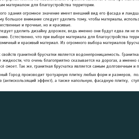
м материалом для благоустройства территории.
ого здания огромное значение имеет внешний вид его фасада и ланд
му большое внимание следует уделить тому, чтобы материалы, исполь
чественные и прочные, но и красивые.
ледует уделить дизайну дорожек, ведь именно они будут едва ли не п
нию. Естественно, что при выборе материала для благоустройства терр
омичный и красивый материал. Из огромного выбора материалов брус
 свойств гранитной брусчатки является водонепроницаемость. Гранитная
е жидкости, что очень благоприятно сказывается на дорогах, а именно 
всё смоет. Так же, гранитная брусчатка является самым долговечным и
ный Город производит тротуарную плитку любых форм и размеров, п
 (антискользящий эффект), а также напольную, фасадную плитку, ступ