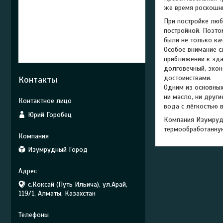
же время роскошны
При постройке люб
постройкой. Поэто
были не только ка
Особое внимание с
приближении к зда
долговечный, экон
достоинствами.
Контакты
Одним из основных
ни масло, ни други
вода с лёгкостью 
Юрий Горобец
Компания Изумруд
термообработанную
Изумрудный Город
с.Коксай (Путь Ильича), ул.Арай,
119/1, Алматы, Казахстан