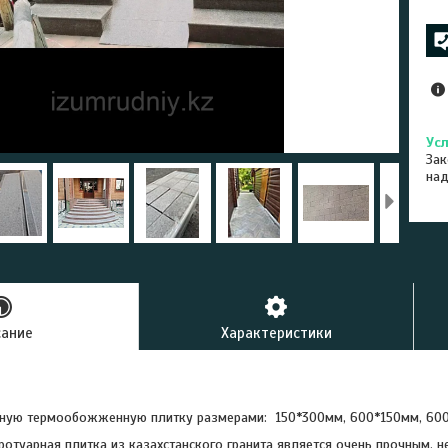
Зак
на
сание
Характеристики
тную термообожженную плитку размерами: 150*300мм, 600*150мм, 60
ротуарная плитка из казахстанского гранита является очень прочным, 