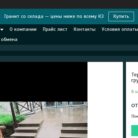
Гранит со склада — цены ниже по всему КЗ
Купить
О компании
Прайс лист
Контакты
Условия оплаты
и обмена
Те
гр
В н
о
Пок