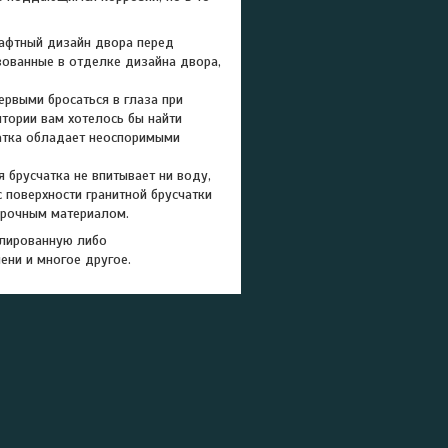
шафтный дизайн двора перед
зованные в отделке дизайна двора,
ервыми бросаться в глаза при
итории вам хотелось бы найти
чатка обладает неоспоримыми
 брусчатка не впитывает ни воду,
с поверхности гранитной брусчатки
 прочным материалом.
олированную либо
ени и многое другое.