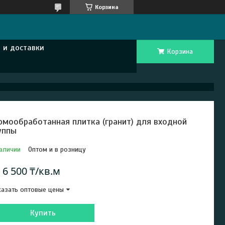
Корзина
 и доставки
Корзина
рмообработанная плитка (гранит) для входной
уппы
аличии
Оптом и в розницу
т
6 500 ₸/кв.м
азать оптовые цены
Купить