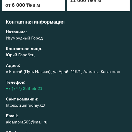
11 000
₸/кв.м
городе!
6 000
от
₸/кв.м
Контактная информация
Название:
Изумрудный Город
Контактное лицо:
Юрий Горобец
Адрес:
с.Коксай (Путь Ильича), ул.Арай, 119/1, Алматы, Казахстан
Телефон:
+7 (747) 288-55-21
Сайт компании:
https://izumrudniy.kz/
Email:
algambra505@mail.ru